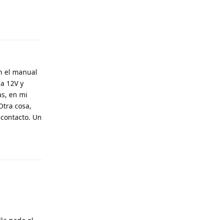
ún el manual
ma 12V y
s, en mi
Otra cosa,
 contacto. Un
Responder