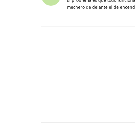
El problema es que todo funciona,
mechero de delante el de encender