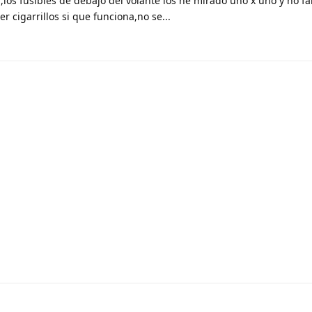
los fusibles de debajo del volante los he mirado uno x uno y no fa
 cigarrillos si que funciona,no se...