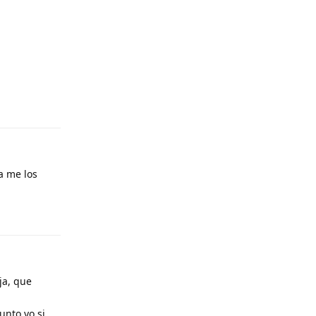
ía me los
Responder
ja, que
unto yo si