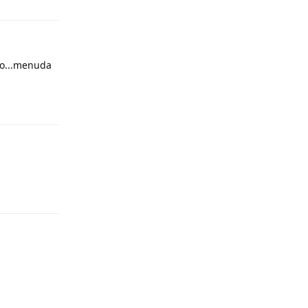
to...menuda
Responder
Responder