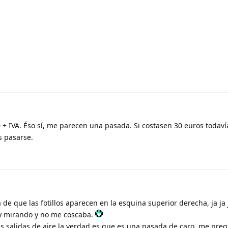
0 + IVA. Éso sí, me parecen una pasada. Si costasen 30 euros todav
s pasarse.
de que las fotillos aparecen en la esquina superior derecha, ja ja 
y mirando y no me coscaba.
as salidas de aire la verdad es que es una pasada de caro, me preg