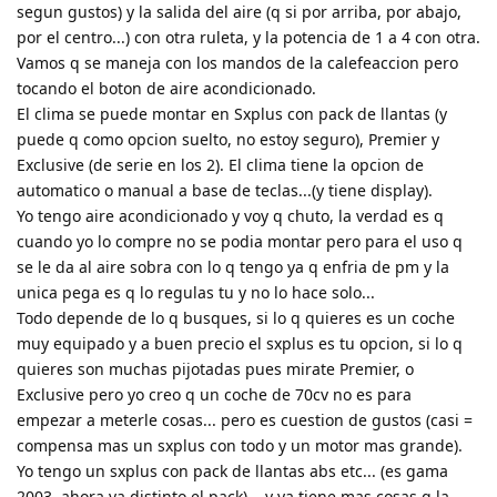
segun gustos) y la salida del aire (q si por arriba, por abajo,
por el centro...) con otra ruleta, y la potencia de 1 a 4 con otra.
Vamos q se maneja con los mandos de la calefeaccion pero
tocando el boton de aire acondicionado.
El clima se puede montar en Sxplus con pack de llantas (y
puede q como opcion suelto, no estoy seguro), Premier y
Exclusive (de serie en los 2). El clima tiene la opcion de
automatico o manual a base de teclas...(y tiene display).
Yo tengo aire acondicionado y voy q chuto, la verdad es q
cuando yo lo compre no se podia montar pero para el uso q
se le da al aire sobra con lo q tengo ya q enfria de pm y la
unica pega es q lo regulas tu y no lo hace solo...
Todo depende de lo q busques, si lo q quieres es un coche
muy equipado y a buen precio el sxplus es tu opcion, si lo q
quieres son muchas pijotadas pues mirate Premier, o
Exclusive pero yo creo q un coche de 70cv no es para
empezar a meterle cosas... pero es cuestion de gustos (casi =
compensa mas un sxplus con todo y un motor mas grande).
Yo tengo un sxplus con pack de llantas abs etc... (es gama
2003, ahora va distinto el pack)... y ya tiene mas cosas q la