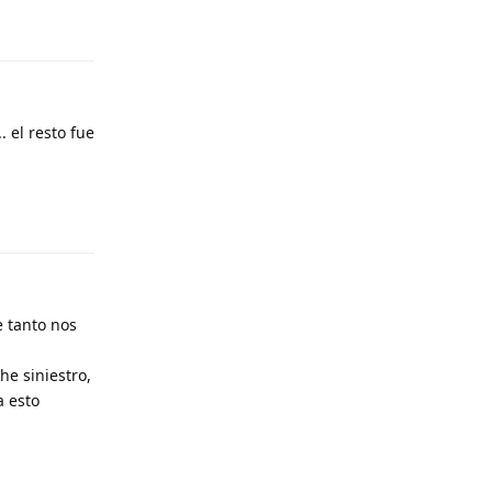
.. el resto fue
Responder
e tanto nos
he siniestro,
a esto
Responder