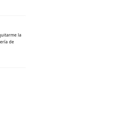
Responder
quitarme la
ería de
Responder