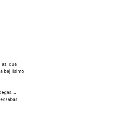
s asi que
a bajiiisimo
pegas....
 pensabas
Responder