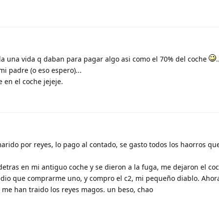
da una vida q daban para pagar algo asi como el 70% del coche
.
i padre (o eso espero)...
en el coche jejeje.
arido por reyes, lo pago al contado, se gasto todos los haorros qu
detras en mi antiguo coche y se dieron a la fuga, me dejaron el coc
edio que comprarme uno, y compro el c2, mi pequeño diablo. Ahor
 me han traido los reyes magos. un beso, chao