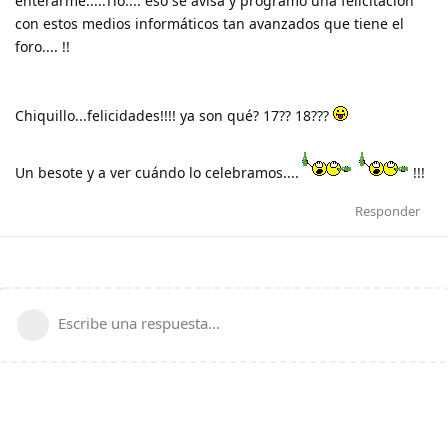
enterarme.....Tio.... eso se avisa y programo una felicitación
con estos medios informáticos tan avanzados que tiene el
foro.... !!
Chiquillo...felicidades!!!! ya son qué? 17?? 18???
Un besote y a ver cuándo lo celebramos....
!!!
Responder
Escribe una respuesta...