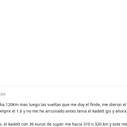
004
l dia 120Km mas luego las vueltas que me doy el finde, me dieron el
pre el 1.6 y no me he arruinado antes tenia el kadett gsi y ahora
e, el kadett con 36 euros de super me hacia 310 o 320 km y este m