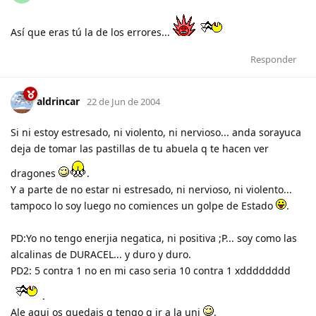
Así que eras tú la de los errores...
Responder
aldrincar
22 de Jun de 2004
Si ni estoy estresado, ni violento, ni nervioso... anda sorayuca
deja de tomar las pastillas de tu abuela q te hacen ver
dragones
.
Y a parte de no estar ni estresado, ni nervioso, ni violento...
tampoco lo soy luego no comiences un golpe de Estado
.
PD:Yo no tengo enerjia negatica, ni positiva ;P... soy como las
alcalinas de DURACEL... y duro y duro.
PD2: 5 contra 1 no en mi caso seria 10 contra 1 xdddddddd
.
Ale aqui os quedais q tengo q ir a la uni
.