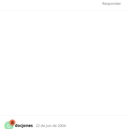
Responder
docjones
D
22 de Jun de 2004