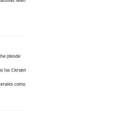
stillas sean
Responder
che (desde
s los Citroën
enerales como
Responder