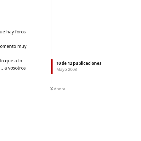
que hay foros
 momento muy
to que a lo
10
de
12
publicaciones
., a vosotros
Mayo 2003
Ahora
Responder