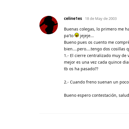
celine1es
18 de May de 2003
Buenas colegas, lo primero me ha 
pa'to
jejeje...
Bueno pues os cuento me compré 
bien....pero....tengo dos cosillas 
1.- El cierre centralizado muy de 
mejor es una vez cada quince dias
tb os ha pasado??
2.- Cuando freno suenan un poco l
Bueno espero contestación, salu