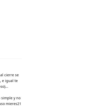
al cierre se
 e igual te
o)...
o simple y no
puso mieres21