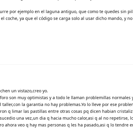
re por ejemplo en el laguna antiguo, que como te quedes sin pil
l coche, ya que el código se carga solo al usar dicho mando, y no 
echen un vistazo,creo yo.
foro son muy optimistas y a todo le llaman problemillas normales y
l taller,con la garantia no hay problemas.Yo lo lleve por ese probl
on q limar las pastillas entre otras cosas pq dicen habian cristaliz
ucedio una vez,un dia q hacia mucho calor,asi q al no repetirse, 
ero ahora veo q hay mas personas q les ha pasado,asi q lo tendre 