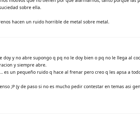
os motivos que no tienen por qué alarmarnos, tanto porque las pa
uciedad sobre ella.
frenos hacen un ruido horrible de metal sobre metal.
e doy y no abre supongo q pq no le doy bien o pq no le llega al co
racion y siempre abre.
... es un pequeño ruido q hace al frenar pero creo q les apsa a todo
censo ;P (y de paso si no es mucho pedir contestar en temas asi g