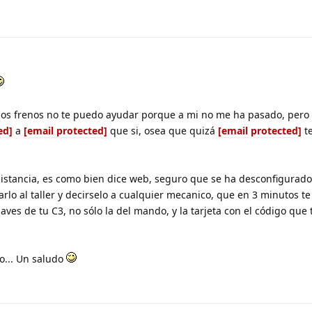
e los frenos no te puedo ayudar porque a mi no me ha pasado, pero
ed]
a
[email protected]
que si, osea que quizá
[email protected]
t
a distancia, es como bien dice web, seguro que se ha desconfigurad
evarlo al taller y decirselo a cualquier mecanico, que en 3 minutos te
2 llaves de tu C3, no sólo la del mando, y la tarjeta con el código que
o... Un saludo