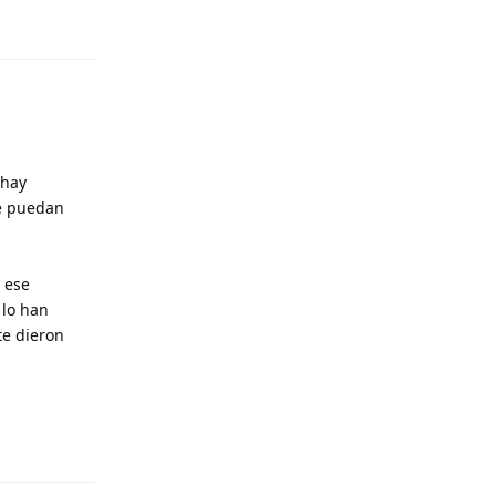
Responder
 hay
e puedan
o ese
 lo han
 te dieron
Responder