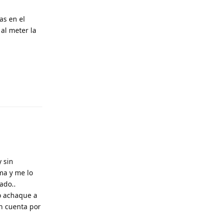
as en el
al meter la
Responder
 sin
ema y me lo
ado..
lo achaque a
en cuenta por