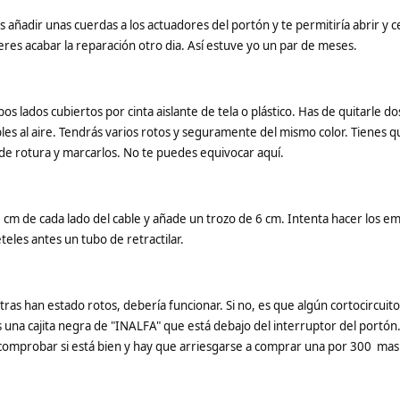
 añadir unas cuerdas a los actuadores del portón y te permitiría abrir y c
res acabar la reparación otro dia. Así estuve yo un par de meses.
s lados cubiertos por cinta aislante de tela o plástico. Has de quitarle d
 cables al aire. Tendrás varios rotos y seguramente del mismo color. Tienes
o de rotura y marcarlos. No te puedes equivocar aquí.
cm de cada lado del cable y añade un trozo de 6 cm. Intenta hacer los e
teles antes un tubo de retractilar.
ras han estado rotos, debería funcionar. Si no, es que algún cortocircuito 
s una cajita negra de "INALFA" que está debajo del interruptor del portón
omprobar si está bien y hay que arriesgarse a comprar una por 300  ma