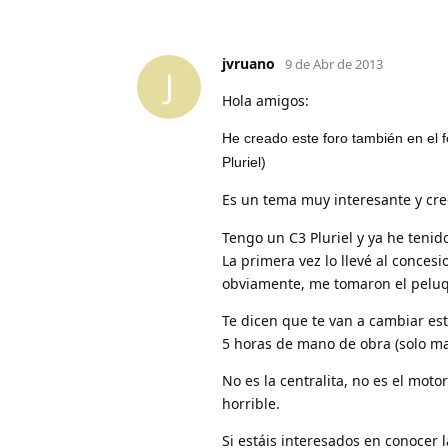
jvruano
9 de Abr de 2013
J
Hola amigos:
He creado este foro también en el f
Pluriel)
Es un tema muy interesante y cr
Tengo un C3 Pluriel y ya he tenid
La primera vez lo llevé al concesi
obviamente, me tomaron el peluq
Te dicen que te van a cambiar est
5 horas de mano de obra (solo ma
No es la centralita, no es el mot
horrible.
Si estáis interesados en conocer l