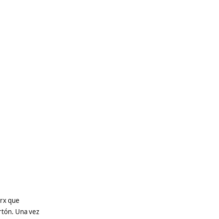
orx que
ortón. Una vez