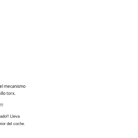
n el mecanismo
llo torx.
!!
dado!! Lleva
rior del coche.