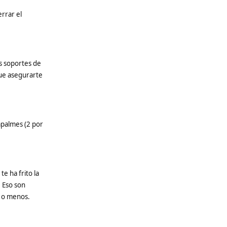
errar el
os soportes de
 que asegurarte
mpalmes (2 por
te ha frito la
. Eso son
s o menos.