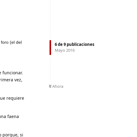
foro (el del
6
de
9
publicaciones
Mayo 2016
e funcionar.
primera vez,
Ahora
que requiere
 una faena
o porque, si