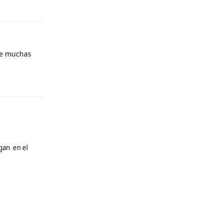
he muchas
Responder
gan en el