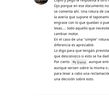
Copio y pego la respuesta a otro 
Ojo porque en ese documento no 
se comenta ahí. Una rotura de cor
la avería que supone el taponamie
engrase con lo que quedan o pued
levas.... todo aquello que necesi
cambiar motor.
En el caso de una "simple" rotura
diferencia es apreciable.
Lo digo para que tengáis prevista
que desconozco si esto se ha dado
Por cierto
aunque entie
Irene
aunque versen sobre la misma o p
para levar a cabo una reclamació
una decisión sobre esto.