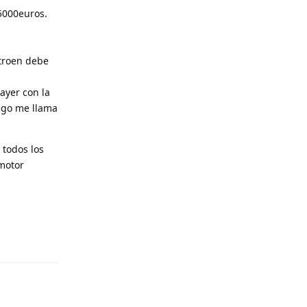
 5000euros.
itroen debe
 ayer con la
uego me llama
 todos los
motor
Responder