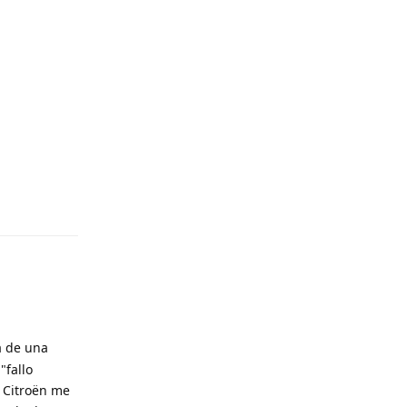
a de una
"fallo
, Citroën me