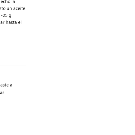
hecho la
sto un aceite
 -25 g
ar hasta el
Responder
aste al
mas
Responder