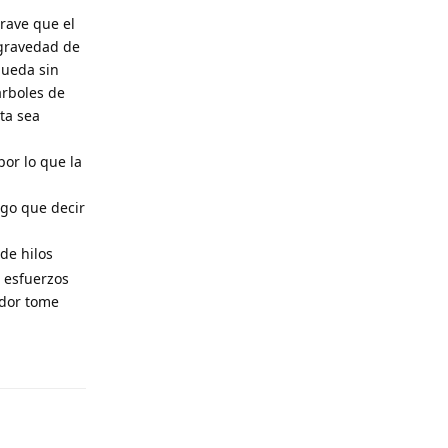
rave que el
 gravedad de
queda sin
arboles de
ta sea
por lo que la
ngo que decir
de hilos
 esfuerzos
ador tome
Responder