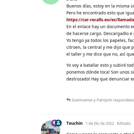
Buenos días, estoy en la misma si
Pero he encontrado esto que igua
https://car-recalls.eu/es/llama
En el enlace hay un documento en
de hacerse cargo. Descargadlo e 
Yo tengo ya todos los papeles, fac
citroen, la central y me dijo qu
el taller y me dice que no, así qu
Yo voy a batallar esto y subiré t
ponemos dónde toca! Son unos sin
destrozado! Hay que denunciar en
Ivanmamer
y
Patriprin
respondiero
Txuchin
1 de Dic de 2022
Editado