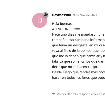
Davma1980
9 de Nov de 2021
D
Hola buenas,
ATENCION!!!!!!!!!!!!
Hace uno días me mandaron una c
campaña, esa campaña informándo
que tenía un desgaste, en mi cas
vaya al filtro de la bomba que l
que me lo tienen que cambiar y m
fábrica que son ellos los que da
decir que no se hacen cargo.
Desde luego que tendré mas coche
hacer en todos los foros que pued
MNG
y
Danix4k
respondieron a es