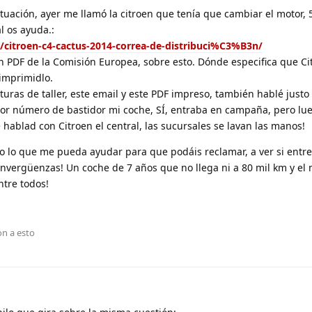
tuación, ayer me llamó la citroen que tenía que cambiar el motor,
l os ayuda.:
da/citroen-c4-cactus-2014-correa-de-distribuci%C3%B3n/
 PDF de la Comisión Europea, sobre esto. Dónde especifica que C
imprimidlo.
turas de taller, este email y este PDF impreso, también hablé justo
e por número de bastidor mi coche, SÍ, entraba en campaña, pero l
e hablad con Citroen el central, las sucursales se lavan las manos!
odo lo que me pueda ayudar para que podáis reclamar, a ver si entre
vergüenzas! Un coche de 7 años que no llega ni a 80 mil km y el 
tre todos!
n a esto