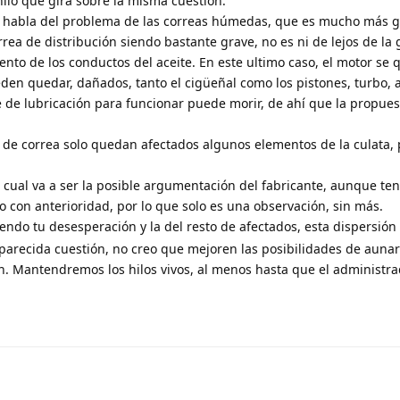
hilo que gira sobre la misma cuestión:
habla del problema de las correas húmedas, que es mucho más g
rea de distribución siendo bastante grave, no es ni de lejos de la
nto de los conductos del aceite. En este ultimo caso, el motor se 
en quedar, dañados, tanto el cigüeñal como los pistones, turbo, 
te de lubricación para funcionar puede morir, de ahí que la propues
 de correa solo quedan afectados algunos elementos de la culata, 
 cual va a ser la posible argumentación del fabricante, aunque te
 con anterioridad, por lo que solo es una observación, sin más.
ndo tu desesperación y la del resto de afectados, esta dispersión 
arecida cuestión, no creo que mejoren las posibilidades de aunar
n. Mantendremos los hilos vivos, al menos hasta que el administr