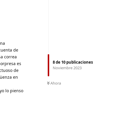
una
cuenta de
sa correa
8
de
10
publicaciones
sorpresa es
Noviembre 2023
ctuoso de
güenza en
Ahora
yo lo pienso
Responder